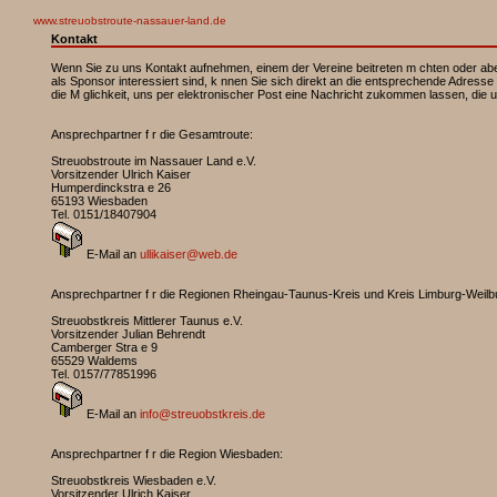
www.streuobstroute-nassauer-land.de
Kontakt
Wenn Sie zu uns Kontakt aufnehmen, einem der Vereine beitreten m chten oder abe
als Sponsor interessiert sind, k nnen Sie sich direkt an die entsprechende Adres
die M glichkeit, uns per elektronischer Post eine Nachricht zukommen lassen, die
Ansprechpartner f r die Gesamtroute:
Streuobstroute im Nassauer Land e.V.
Vorsitzender Ulrich Kaiser
Humperdinckstra e 26
65193 Wiesbaden
Tel. 0151/18407904
E-Mail an
ullikaiser@web.de
Ansprechpartner f r die Regionen Rheingau-Taunus-Kreis und Kreis Limburg-Weilb
Streuobstkreis Mittlerer Taunus e.V.
Vorsitzender Julian Behrendt
Camberger Stra e 9
65529 Waldems
Tel. 0157/77851996
E-Mail an
info@streuobstkreis.de
Ansprechpartner f r die Region Wiesbaden:
Streuobstkreis Wiesbaden e.V.
Vorsitzender Ulrich Kaiser