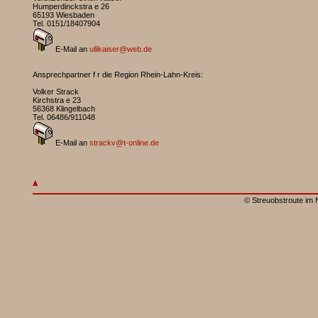
Humperdinckstra e 26
65193 Wiesbaden
Tel. 0151/18407904
E-Mail an
ullikaiser@web.de
Ansprechpartner f r die Region Rhein-Lahn-Kreis:
Volker Strack
Kirchstra e 23
56368 Klingelbach
Tel. 06486/911048
E-Mail an
strackv@t-online.de
© Streuobstroute im 